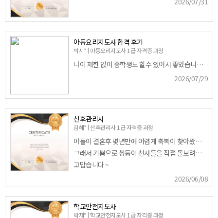
2026/07/31
최*영
백*경
유*수
김*은
강*승
백*승
아동요리지도사 합격 후기
백*승
백*승
박시* | 아동요리지도사 1급 자격증 과정
나이 제한 없이 중학생도 할수 있어서 좋았습니다:) 강의 열심히 듣고 시험보고 씉이라거 쉽고 간단해서 좋았고 공부를 열심히 해서 그런건진 모르겠지만 문제 난이도가 쉬웠어요 정말 감사합니다 앞으로도 여러가지 자격증 딸께요~
2026/07/29
산후관리사
김혜* | 산후관리사 1급 자격증 과정
아들이 결혼후 몇년만에 어렵게 축복이 찾아왔습니다 ~
그래서 기쁨으로 쌍둥이 천사들을 직접 돌보려고 남편과 같이 자격증에 도전하여 획득했습니다^^
고맙습니다 ~
2026/06/08
학교안전지도사
박재* | 학교안전지도사 1급 자격증 과정