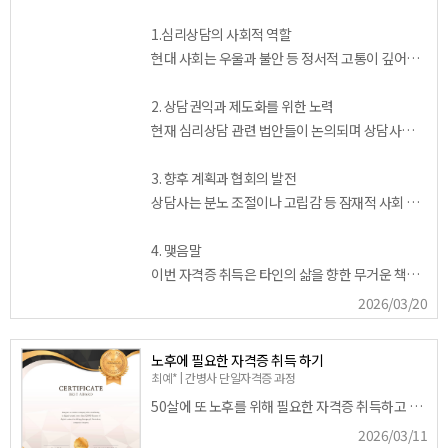
1.심리상담의 사회적 역할
현대 사회는 우울과 불안 등 정서적 고통이 깊어지고 있습니다. 상담 수요는 폭증하는 반면 공적 상담 인력에는 한계가 있어 적절한 도움을 받지 못하는 분들이 많습니다. 이러한 마음의 사각지대를 메우고 범죄 예방의 기초가 되는 정서적 안정을 돕고자 민간 자격 취득에 도전했습니다.
2. 상담권익과 제도화를 위한 노력
현재 심리상담 관련 법안들이 논의되며 상담사의 전문성을 인정받기 위한 과정에 있습니다. 심리상담이 개인의 위로를 넘어 사회적 안전망의 핵심으로 자리 잡으려면 민간 상담사들의 활동이 더욱 보편화되어야 합니다. 음지에 숨겨져 있던 마음의 병을 양지로 끌어올려 떳떳하게 치료받을 수 있는 환경을 만드는 데 힘을 보태고 싶습니다.
3. 향후 계획과 협회의 발전
상담사는 분노 조절이나 고립감 등 잠재적 사회 문제를 사전에 치유하여 국가 안녕에 공헌하는 중추적인 역할을 합니다. 실무 현장에서 부족한 상담 인력의 빈자리를 채우고 실질적인 도움을 주는 전문가가 되겠습니다. 아울러 협회가 더욱 발전하여 상담사들의 권익이 보호되고 전문성을 확실히 인정받는 토대가 마련되길 기대합니다.
4. 맺음말
이번 자격증 취득은 타인의 삶을 향한 무거운 책임감의 시작이라 생각합니다. 제도적 정착을 위해 목소리를 내고 실무에서는 따뜻한 치유자가 되어 사회 발전에 이바지하고 싶습니다.협회가 더욱 발전하여 입지가 커지고 상담사들의 권익이 보호되고 전문성을 확실히 인정받는 토대가 마련되길 기대합니다. 화이팅!
2026/03/20
노후에 필요한 자격증 취득 하기
최예* | 간병사 단일자격증 과정
50살에 또 노후를 위해 필요한 자격증 취득하고 부모님께도 도움되는 내용들 알수 있어서 좋았어요.받는사랑도 중요하지만 주는사랑도 전문가의 교육을통해 정확히 알수 있어서 좋앟어요.저도 합격했습니다. ^^
2026/03/11