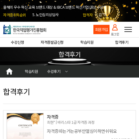
2. 노인돌봄생활지원사
김*영
3. 타로상담전문가
김*장
올해의 우수 혁신 교육 브랜드 대상 & IBCA 브랜드 혁신기업 대상 수상!
4. 학교안전지도사
문*미
5. 노인심리상담사
김*미
자격증취득순위
합격자
6. 심리상담사
양*선
7. 병원코디네이터
권*효
8. 부동산권리분석사
김*은
회원가입
9. 바리스타
이*승
로그인
10. 방과후돌봄교실지도사
박*지
조*재
수강신청
자격증발급신청
학습지원
합격후기
김*희
김*혜
합격후기
박*필
김*연
김*현
강*성
이*인
학습지원
수강후기
강*승
송*주
강*승
강*승
합격후기
김*종
박*세
조*경
최*준
김*미
오*유
자격증
강*미
최현* | 바리스타 1급 자격증 과정
이*정
이*정
자격증따는거는공부만열심이하면쉬워요
배*현
황*정