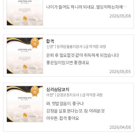
나이가 들어도 하니까 되네요 .열심히하는자에게는 반드시 행복이 찾아옵니다.
2026/05/08
합격
신경* | 등하원돌봄지원사 1급 자격증 과정
은퇴 후 필요할것 같아 취득하게 되었습니다
좋은일이었으면 좋겠네요
2026/05/05
심리삼담코치
이현* | 감정코칭지도사 1급 자격증 과정
와. 첫발걸음이. 좋구나
감정을 살표 본다는것. 참. 어려운것
아무튼. 합격 좋아요
2026/04/08