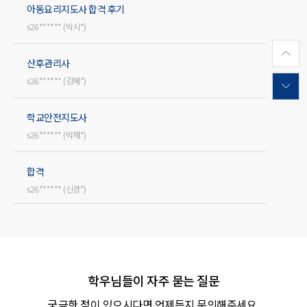
아동요리지도사 합격 후기
s26****** (박시*)
산후관리사
s26****** (김혜*)
학교안전지도사
s26****** (박재*)
합격
s26****** (신경*)
심리삼담코치
s26****** (이현*)
학우님들이 자주 묻는 질문
학교안전
s26****** (한원*)
궁금한 점이 있으시다면 언제든지 문의해주세요.