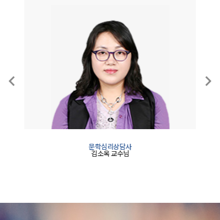
문학심리상담사
김소옥
교수님