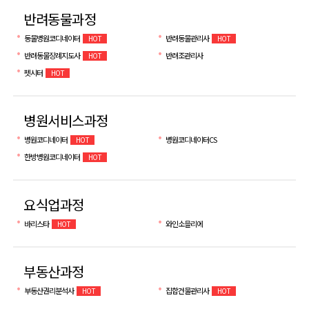
반려동물과정
동물병원코디네이터
반려동물관리사
HOT
HOT
반려동물장례지도사
반려조관리사
HOT
펫시터
HOT
병원서비스과정
병원코디네이터
병원코디네이터CS
HOT
한방병원코디네이터
HOT
요식업과정
바리스타
와인소믈리에
HOT
부동산과정
부동산권리분석사
집합건물관리사
HOT
HOT