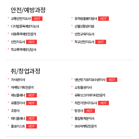
안전/예방과정
교통안전지도사
등하원돌봄지원사
HOT
HOT
디지털중독예방지도사
산불상황관리원
아동폭력예방전문가
안전교육지도사
안전지도사
학교안전지도사
HOT
HOT
학교폭력예방상담사
취/창업과정
가사관리사
냉난방기유지보수관리사
HOT
마케팅 기획전문가
쇼핑몰 관리사
웨딩플래너
유튜브크리에이터전문가
HOT
유품정리사
자전거정비지도사
HOT
HOT
조향사
탐정사
HOT
파티플래너
품질통계분석사
HOT
플로리스트
SNS마케팅전문가
HOT