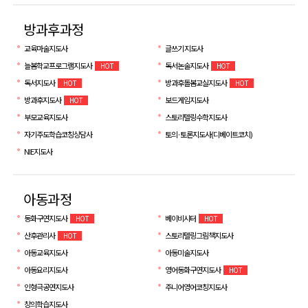
방과후과정
교육마술지도사
글쓰기 지도사
늘봄학교프로그램지도사
독서논술지도사
HOT
HOT
독서지도사
방과후돌봄교실지도사
HOT
HOT
방과후지도사
보드게임지도사
HOT
부모교육지도사
스토리텔링수학지도사
자기주도학습코칭상담사
토의·토론지도사(디베이트코치)
NIE지도사
아동과정
동화구연지도사
베이비시터
HOT
HOT
산후관리사
스토리텔링그림책지도사
HOT
아동교육지도사
아동미술지도사
아동요리지도사
영어동화구연지도사
HOT
인형극공연지도사
주니어영어코칭지도사
창의학습지도사