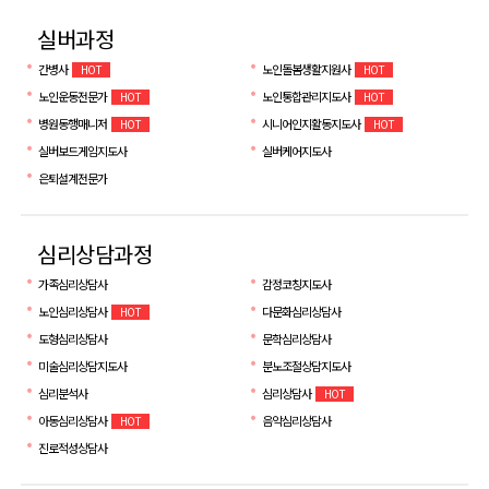
실버과정
간병사
노인돌봄생활지원사
HOT
HOT
노인운동전문가
노인통합관리지도사
HOT
HOT
병원동행매니저
시니어인지활동지도사
HOT
HOT
실버보드게임지도사
실버케어지도사
은퇴설계전문가
심리상담과정
가족심리상담사
감정코칭지도사
노인심리상담사
다문화심리상담사
HOT
도형심리상담사
문학심리상담사
미술심리상담지도사
분노조절상담지도사
심리분석사
심리상담사
HOT
아동심리상담사
음악심리상담사
HOT
진로적성상담사