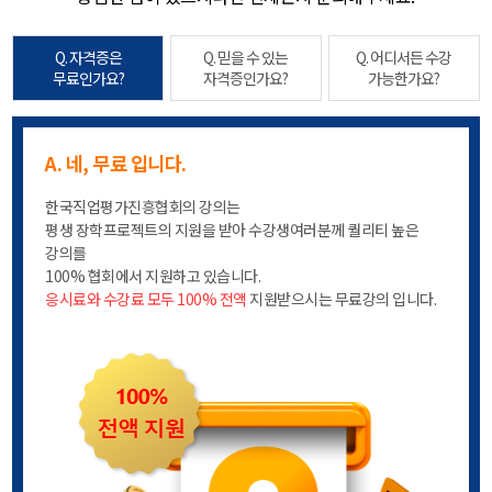
합격했어요.
Q. 자격증은
Q. 믿을 수 있는
Q. 어디서든 수강
s24****** (강영*)
무료인가요?
자격증인가요?
가능한가요?
심리상담사 1급 자격증
s26****** (임정*)
A. 네, 무료 입니다.
한국직업평가진흥협회의 강의는
노후에 필요한 자격증 취득 하기
평생 장학프로젝트의 지원을 받아 수강생여러분께 퀄리티 높은
s26****** (최예*)
강의를
응시료와 수강료 모두 100% 전액
지원받으시는 무료강의 입니다.