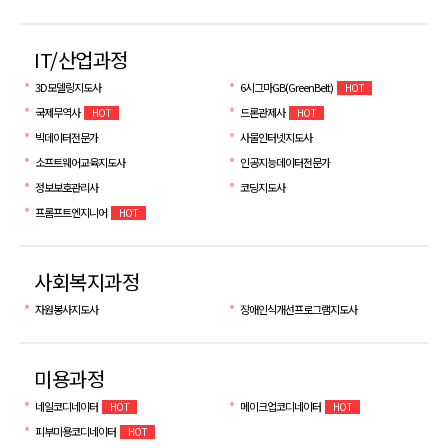
IT/산업과정
3D모델링지도사
6시그마GB(GreenBelt)
HOT
국제무역사
드론관제사
HOT
HOT
빅데이터전문가
사물인터넷지도사
소프트웨어교육지도사
인공지능데이터전문가
정보보호관리사
코딩지도사
프롬프트엔지니어
HOT
사회복지과정
자원봉사지도사
장애인식개선프로그램지도사
미용과정
네일코디네이터
메이크업코디네이터
HOT
HOT
피부미용코디네이터
HOT