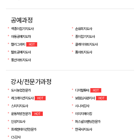
공예과정
색종이접기지도사
손유희지도사
아동공예지도자
종이접기지도사
캘리그라피
클레이아트지도사
HOT
펠트공예지도사
폼아트지도사
풍선아트지도사
강사/전문가과정
도시농업전문가
디지털튜터
HOT
레크레이션지도사
보험심사관리사
HOT
HOT
스피치지도사
시니어강사
운동처방전문가
이미지메이킹
HOT
인성지도사
퍼스널브랜딩전문가
프레젠테이션전문가
한국사지도사
CS 강사