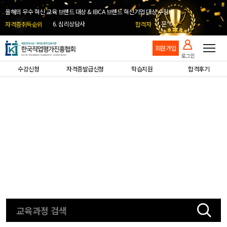
4. 학교안전지도사
김*영
5. 노인심리상담사
김*장
올해의 우수 혁신 교육 브랜드 대상 & IBCA 브랜드 혁신기업 대상 수상!
6. 심리상담사
문*미
자격증취득순위
합격자
7. 병원코디네이터
김*미
8. 부동산권리분석사
양*선
9. 바리스타
권*효
10. 방과후돌봄교실지도사
김*은
회원가입
이*승
로그인
박*지
조*재
수강신청
자격증발급신청
학습지원
합격후기
김*희
김*혜
박*필
김*연
김*현
강*성
이*인
강*승
송*주
강*승
강*승
김*종
박*세
조*경
최*준
김*미
오*유
강*미
이*정
이*정
배*현
황*정